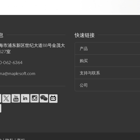
息
快速链接
海市浦东新区世纪大道88号金茂大
产品
627室
购买
0-062-6364
支持与联系
ina@maplesoft.com
公司